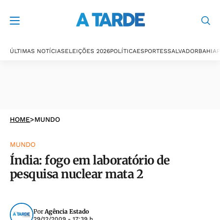
ÚLTIMAS NOTÍCIAS
ELEIÇÕES 2026
POLÍTICA
ESPORTES
SALVADOR
BAHIA
P
HOME
>
MUNDO
MUNDO
Índia: fogo em laboratório de
pesquisa nuclear mata 2
Por
Agência Estado
29/12/2009 - 17:39 h