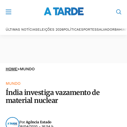
ÚLTIMAS NOTÍCIAS
ELEIÇÕES 2026
POLÍTICA
ESPORTES
SALVADOR
BAHIA
P
HOME
>
MUNDO
MUNDO
Índia investiga vazamento de
material nuclear
Por
Agência Estado
16/04/2010 - 16:54 h