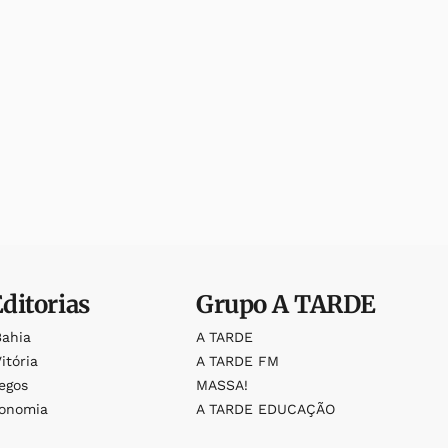
Editorias
Grupo
A TARDE
Bahia
A TARDE
itória
A TARDE FM
egos
MASSA!
ronomia
A TARDE EDUCAÇÃO
o