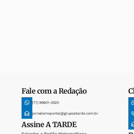
Fale com a Redação
C
(71) 99601-0020
jornalismoportal@grupoatarde.com.br
Assine
A TARDE
Salvador e Região Metropolitana