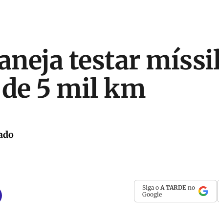
laneja testar míss
 de 5 mil km
ado
Siga o
A TARDE
no
Google