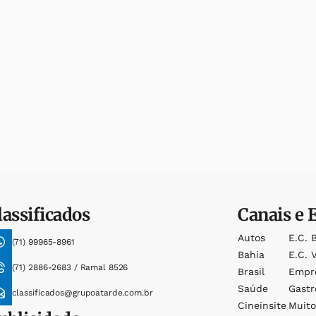
lassificados
Canais e 
Autos
E.c. 
(71) 99965-8961
Bahia
E.c. V
(71) 2886-2683 / Ramal 8526
Brasil
Empr
Saúde
Gast
classificados@grupoatarde.com.br
Cineinsite
Muit