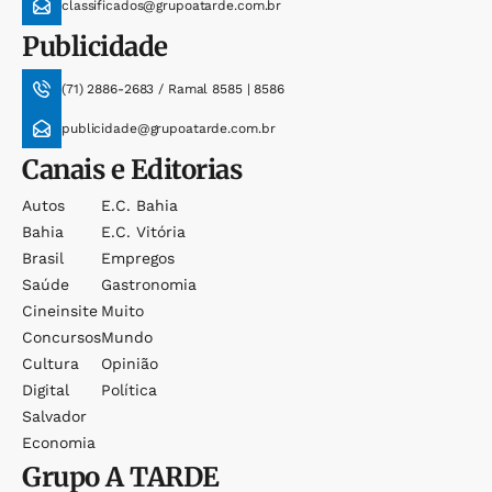
classificados@grupoatarde.com.br
Publicidade
(71) 2886-2683 / Ramal 8585 | 8586
publicidade@grupoatarde.com.br
Canais e Editorias
Autos
E.c. Bahia
Bahia
E.c. Vitória
Brasil
Empregos
Saúde
Gastronomia
Cineinsite
Muito
Concursos
Mundo
Cultura
Opinião
Digital
Política
Salvador
Economia
Grupo
A TARDE