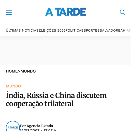
ÚLTIMAS NOTÍCIAS
ELEIÇÕES 2026
POLÍTICA
ESPORTES
SALVADOR
BAHIA
P
HOME
>
MUNDO
MUNDO
Índia, Rússia e China discutem
cooperação trilateral
Por
Agencia Estado
14/02/2007 - 13:07 h