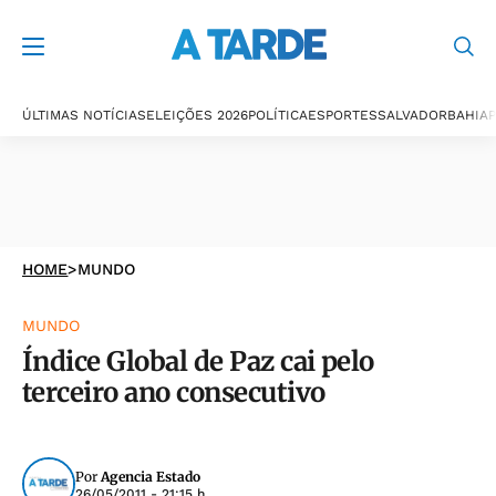
ÚLTIMAS NOTÍCIAS
ELEIÇÕES 2026
POLÍTICA
ESPORTES
SALVADOR
BAHIA
P
HOME
>
MUNDO
MUNDO
Índice Global de Paz cai pelo
terceiro ano consecutivo
Por
Agencia Estado
26/05/2011 - 21:15 h