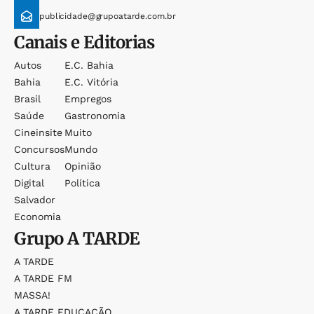
publicidade@grupoatarde.com.br
Canais e Editorias
Autos
E.c. Bahia
Bahia
E.c. Vitória
Brasil
Empregos
Saúde
Gastronomia
Cineinsite
Muito
Concursos
Mundo
Cultura
Opinião
Digital
Política
Salvador
Economia
Grupo
A TARDE
A TARDE
A TARDE FM
MASSA!
A TARDE EDUCAÇÃO