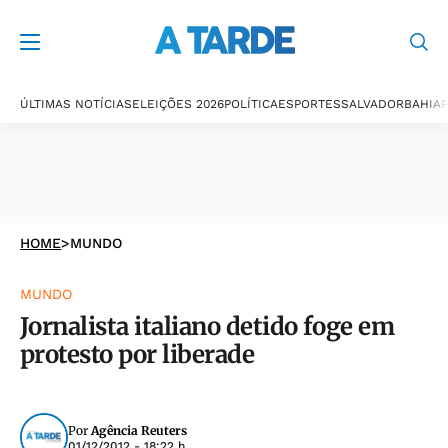
ÚLTIMAS NOTÍCIAS
ELEIÇÕES 2026
POLÍTICA
ESPORTES
SALVADOR
BAHIA
P
HOME
>
MUNDO
MUNDO
Jornalista italiano detido foge em
protesto por liberade
Por
Agência Reuters
01/12/2012 - 18:22 h