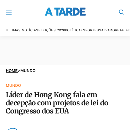
ÚLTIMAS NOTÍCIAS
ELEIÇÕES 2026
POLÍTICA
ESPORTES
SALVADOR
BAHIA
P
HOME
>
MUNDO
MUNDO
Líder de Hong Kong fala em
decepção com projetos de lei do
Congresso dos EUA