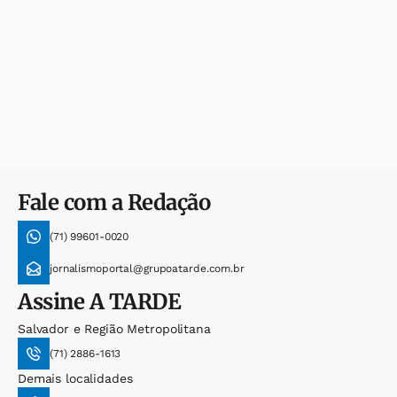
Fale com a Redação
(71) 99601-0020
jornalismoportal@grupoatarde.com.br
Assine
A TARDE
Salvador e Região Metropolitana
(71) 2886-1613
Demais localidades