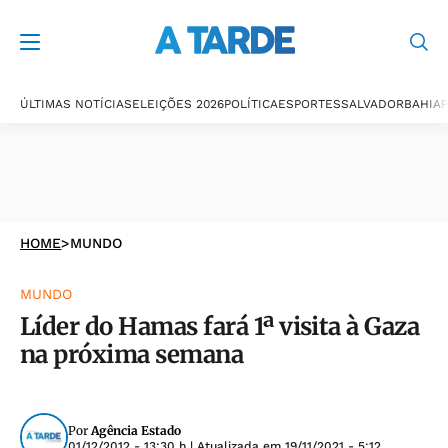
ÚLTIMAS NOTÍCIAS
ELEIÇÕES 2026
POLÍTICA
ESPORTES
SALVADOR
BAHIA
P
HOME
>
MUNDO
MUNDO
Líder do Hamas fará 1ª visita à Gaza
na próxima semana
Por
Agência Estado
01/12/2012 - 13:30 h
| Atualizada em
19/11/2021 - 5:12