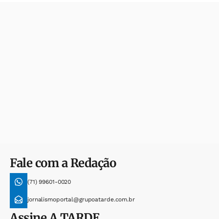
Fale com a Redação
(71) 99601-0020
jornalismoportal@grupoatarde.com.br
Assine
A TARDE