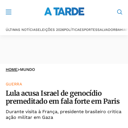
ÚLTIMAS NOTÍCIAS
ELEIÇÕES 2026
POLÍTICA
ESPORTES
SALVADOR
BAHIA
P
HOME
>
MUNDO
GUERRA
Lula acusa Israel de genocídio
premeditado em fala forte em Paris
Durante visita à França, presidente brasileiro critica
ação militar em Gaza