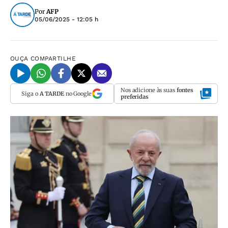
Por
AFP
05/06/2025 - 12:05 h
OUÇA
COMPARTILHE
Nos adicione às suas
fontes
Siga o
A TARDE
no Google
preferidas