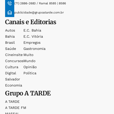
(71) 2886-2683 / Ramal 8585 | 8586
publicidade@grupoatarde.com.br
Canais e Editorias
Autos
E.c. Bahia
Bahia
E.c. Vitória
Brasil
Empregos
Saúde
Gastronomia
Cineinsite
Muito
Concursos
Mundo
Cultura
Opinião
Digital
Política
Salvador
Economia
Grupo
A TARDE
A TARDE
A TARDE FM
MASSA!