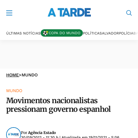
COPA DO MUNDO
ÚLTIMAS NOTÍCIAS
POLÍTICA
SALVADOR
POLÍCIA
BA
HOME
>
MUNDO
MUNDO
Movimentos nacionalistas
pressionam governo espanhol
Por
Agência Estado
30/09/2012 - 11:30 h
| Atualizada em
19/11/2021 - 5:06