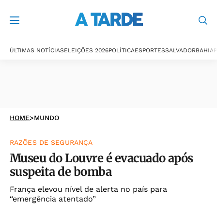
ÚLTIMAS NOTÍCIAS
ELEIÇÕES 2026
POLÍTICA
ESPORTES
SALVADOR
BAHIA
P
HOME
>
MUNDO
RAZÕES DE SEGURANÇA
Museu do Louvre é evacuado após
suspeita de bomba
França elevou nível de alerta no país para
“emergência atentado”