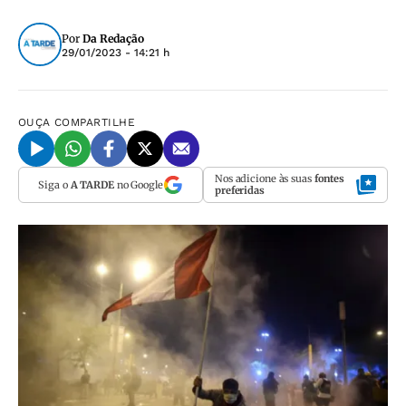
Por
Da Redação
29/01/2023 - 14:21 h
OUÇA
COMPARTILHE
Nos adicione às suas
fontes
Siga o
A TARDE
no Google
preferidas