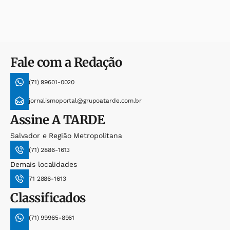
Fale com a Redação
(71) 99601-0020
jornalismoportal@grupoatarde.com.br
Assine
A TARDE
Salvador e Região Metropolitana
(71) 2886-1613
Demais localidades
71 2886-1613
Classificados
(71) 99965-8961