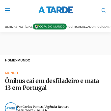
COPA DO MUNDO
ÚLTIMAS NOTÍCIAS
POLÍTICA
SALVADOR
POLÍCIA
BA
HOME
>
MUNDO
MUNDO
Ônibus cai em desfiladeiro e mata
13 em Portugal
Por
Carlos Pontes / Agência Reuters
05/11/2007 - 20:14 h