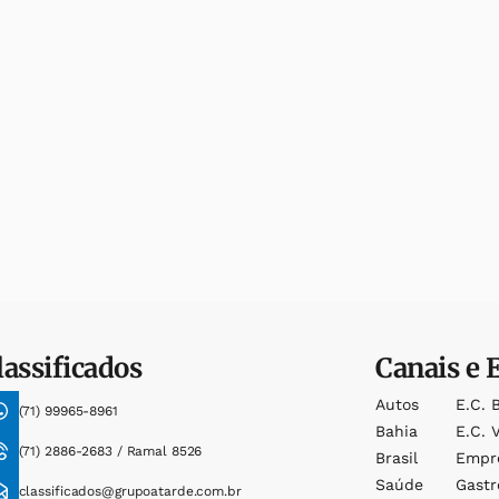
lassificados
Canais e 
Autos
E.c. 
(71) 99965-8961
Bahia
E.c. V
(71) 2886-2683 / Ramal 8526
Brasil
Empr
Saúde
Gast
classificados@grupoatarde.com.br