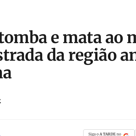
tomba e mata ao 
strada da região a
na
E
Siga o
A TARDE
no