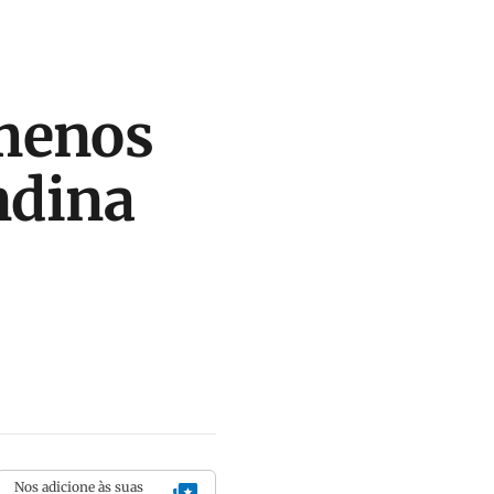
menos
ndina
Nos adicione às suas