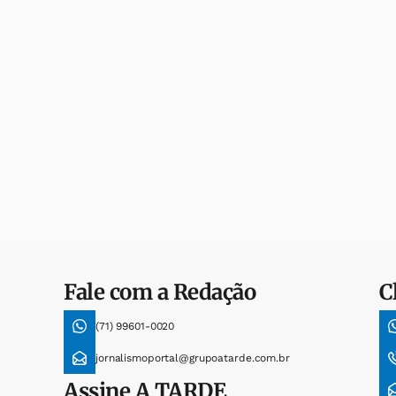
Fale com a Redação
C
(71) 99601-0020
jornalismoportal@grupoatarde.com.br
Assine
A TARDE