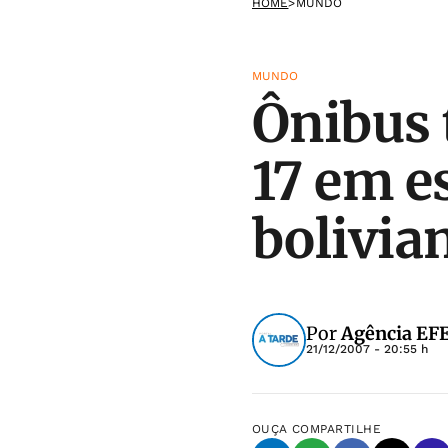
HOME
>
MUNDO
MUNDO
Ônibus 
17 em e
bolivia
Por
Agência EF
21/12/2007 - 20:55 h
OUÇA
COMPARTILHE