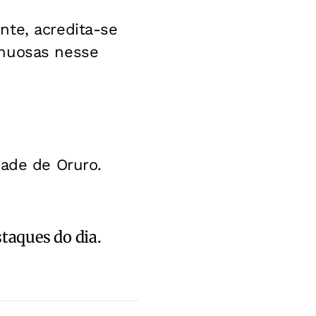
nte, acredita-se
inuosas nesse
dade de Oruro.
staques do dia.