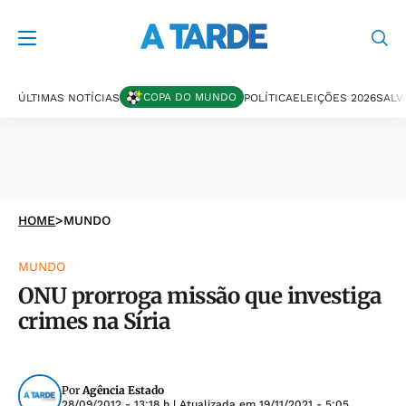
COPA DO MUNDO
ÚLTIMAS NOTÍCIAS
POLÍTICA
ELEIÇÕES 2026
SALV
HOME
>
MUNDO
MUNDO
ONU prorroga missão que investiga
crimes na Síria
Por
Agência Estado
28/09/2012 - 13:18 h
| Atualizada em
19/11/2021 - 5:05