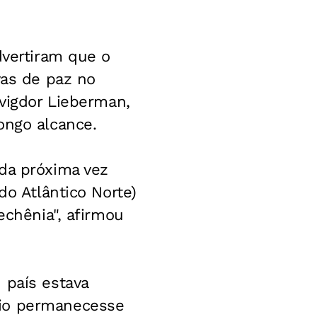
dvertiram que o
vas de paz no
Avigdor Lieberman,
ongo alcance.
 da próxima vez
do Atlântico Norte)
echênia", afirmou
 país estava
rio permanecesse