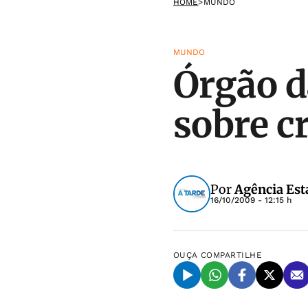
HOME
>
MUNDO
MUNDO
Órgão d
sobre c
Por
Agência Est
16/10/2009 - 12:15 h
OUÇA
COMPARTILHE