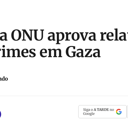
a ONU aprova rela
rimes em Gaza
ado
Siga o
A TARDE
no
Google