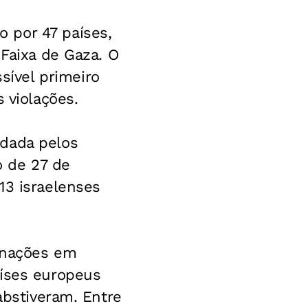
 por 47 países,
 Faixa de Gaza. O
ível primeiro
 violações.
ldada pelos
o de 27 de
13 israelenses
s nações em
aíses europeus
abstiveram. Entre