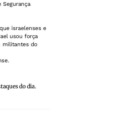
e Segurança
que israelenses e
ael usou força
 militantes do
nse.
staques do dia.