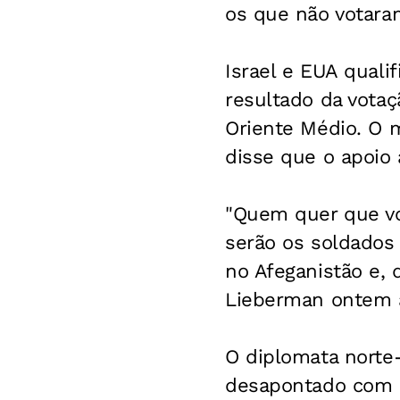
os que não votara
Israel e EUA quali
resultado da votaç
Oriente Médio. O m
disse que o apoio 
"Quem quer que vo
serão os soldados 
no Afeganistão e, 
Lieberman ontem à
O diplomata norte-
desapontado com o