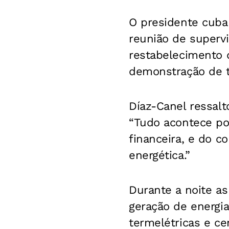
O presidente cuban
reunião de superv
restabelecimento 
demonstração de t
Díaz-Canel ressal
“Tudo acontece po
financeira, e do 
energética.”
Durante a noite a
geração de energia
termelétricas e ce