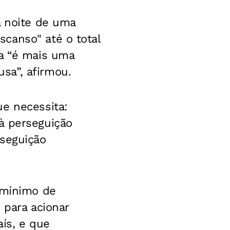
a noite de uma
canso" até o total
ia “é mais uma
sa”, afirmou.
ue necessita:
à perseguição
rseguição
 mínimo de
 para acionar
aís, e que