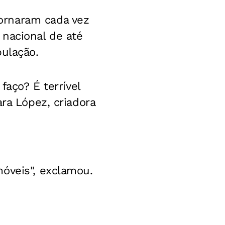
ornaram cada vez
 nacional de até
pulação.
faço? É terrível
ra López, criadora
óveis", exclamou.