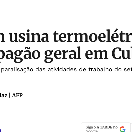
 usina termoelétr
pagão geral em C
paralisação das atividades de trabalho do set
iaz | AFP
Siga o
A TARDE
no
Google