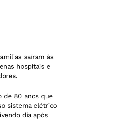
amílias saíram às
enas hospitais e
dores.
do de 80 anos que
o sistema elétrico
vivendo dia após