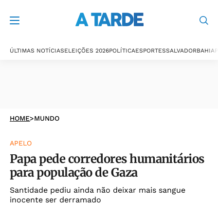
ÚLTIMAS NOTÍCIAS
ELEIÇÕES 2026
POLÍTICA
ESPORTES
SALVADOR
BAHIA
P
HOME
>
MUNDO
APELO
Papa pede corredores humanitários
para população de Gaza
Santidade pediu ainda não deixar mais sangue
inocente ser derramado