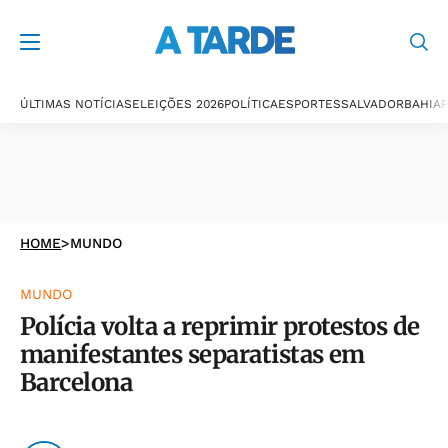
ÚLTIMAS NOTÍCIAS
ELEIÇÕES 2026
POLÍTICA
ESPORTES
SALVADOR
BAHIA
P
HOME
>
MUNDO
MUNDO
Polícia volta a reprimir protestos de
manifestantes separatistas em
Barcelona