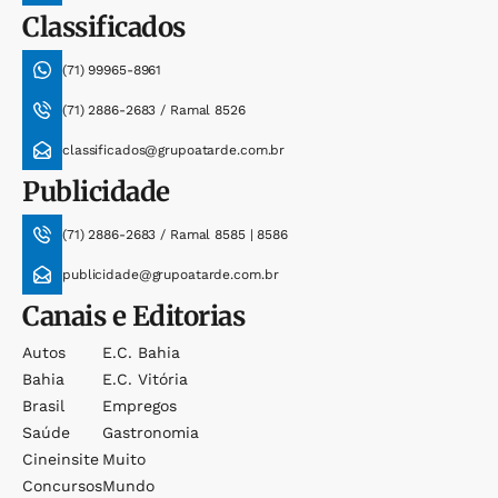
Classificados
(71) 99965-8961
(71) 2886-2683 / Ramal 8526
classificados@grupoatarde.com.br
Publicidade
(71) 2886-2683 / Ramal 8585 | 8586
publicidade@grupoatarde.com.br
Canais e Editorias
Autos
E.c. Bahia
Bahia
E.c. Vitória
Brasil
Empregos
Saúde
Gastronomia
Cineinsite
Muito
Concursos
Mundo