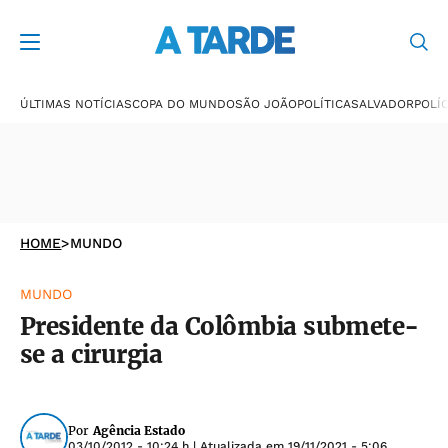
ÚLTIMAS NOTÍCIAS
COPA DO MUNDO
SÃO JOÃO
POLÍTICA
SALVADOR
POLÍC
HOME
>
MUNDO
MUNDO
Presidente da Colômbia submete-
se a cirurgia
Por
Agência Estado
03/10/2012 - 10:24 h
| Atualizada em
19/11/2021 - 5:06