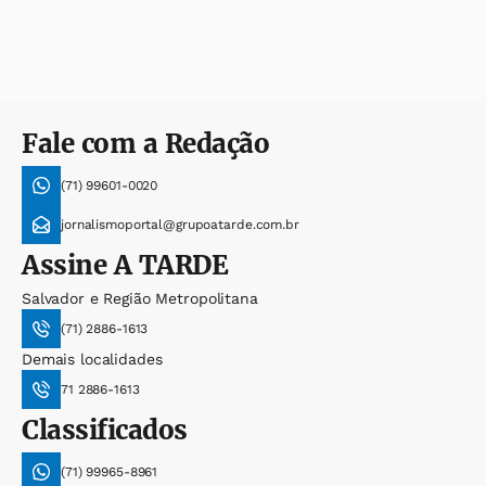
Fale com a Redação
(71) 99601-0020
jornalismoportal@grupoatarde.com.br
Assine
A TARDE
Salvador e Região Metropolitana
(71) 2886-1613
Demais localidades
71 2886-1613
Classificados
(71) 99965-8961