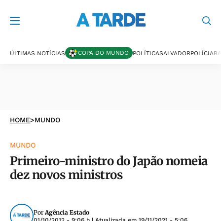
COPA DO MUNDO
ÚLTIMAS NOTÍCIAS
POLÍTICA
SALVADOR
POLÍCIA
BA
HOME
>
MUNDO
MUNDO
Primeiro-ministro do Japão nomeia
dez novos ministros
Por
Agência Estado
01/10/2012 - 9:06 h
| Atualizada em
19/11/2021 - 5:06