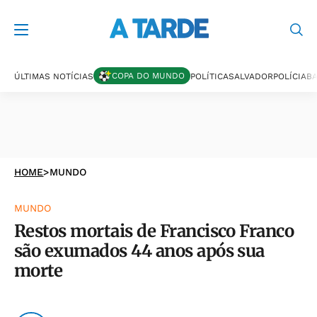
COPA DO MUNDO
ÚLTIMAS NOTÍCIAS
POLÍTICA
SALVADOR
POLÍCIA
BA
HOME
>
MUNDO
MUNDO
Restos mortais de Francisco Franco
são exumados 44 anos após sua
morte