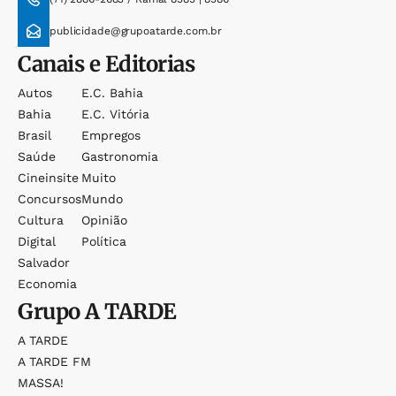
publicidade@grupoatarde.com.br
Canais e Editorias
Autos
E.c. Bahia
Bahia
E.c. Vitória
Brasil
Empregos
Saúde
Gastronomia
Cineinsite
Muito
Concursos
Mundo
Cultura
Opinião
Digital
Política
Salvador
Economia
Grupo
A TARDE
A TARDE
A TARDE FM
MASSA!