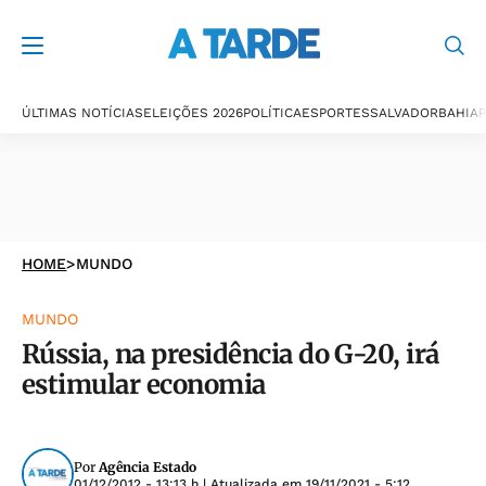
ÚLTIMAS NOTÍCIAS
ELEIÇÕES 2026
POLÍTICA
ESPORTES
SALVADOR
BAHIA
P
HOME
>
MUNDO
MUNDO
Rússia, na presidência do G-20, irá
estimular economia
Por
Agência Estado
01/12/2012 - 13:13 h
| Atualizada em
19/11/2021 - 5:12