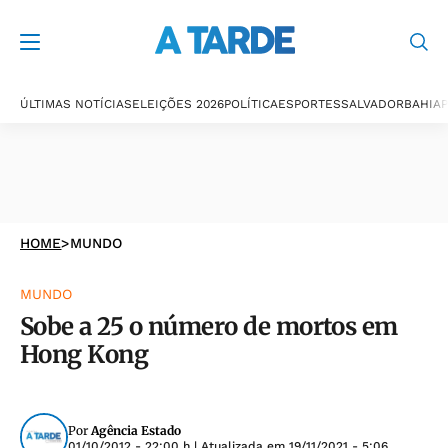
ÚLTIMAS NOTÍCIAS
ELEIÇÕES 2026
POLÍTICA
ESPORTES
SALVADOR
BAHIA
P
HOME
>
MUNDO
MUNDO
Sobe a 25 o número de mortos em
Hong Kong
Por
Agência Estado
01/10/2012 - 22:00 h
| Atualizada em
19/11/2021 - 5:06