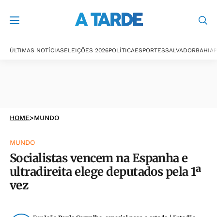
ÚLTIMAS NOTÍCIAS
ELEIÇÕES 2026
POLÍTICA
ESPORTES
SALVADOR
BAHIA
P
HOME
>
MUNDO
MUNDO
Socialistas vencem na Espanha e
ultradireita elege deputados pela 1ª
vez