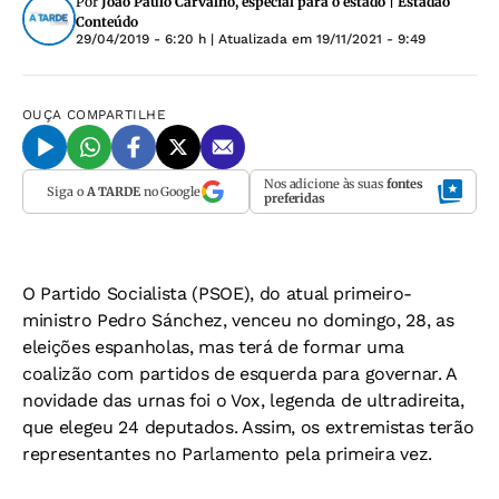
Por
João Paulo Carvalho, especial para o estado | Estadão
Conteúdo
29/04/2019 - 6:20 h
| Atualizada em
19/11/2021 - 9:49
OUÇA
COMPARTILHE
Nos adicione às suas
fontes
Siga o
A TARDE
no Google
preferidas
O Partido Socialista (PSOE), do atual primeiro-
ministro Pedro Sánchez, venceu no domingo, 28, as
eleições espanholas, mas terá de formar uma
coalizão com partidos de esquerda para governar. A
novidade das urnas foi o Vox, legenda de ultradireita,
que elegeu 24 deputados. Assim, os extremistas terão
representantes no Parlamento pela primeira vez.