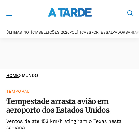
ÚLTIMAS NOTÍCIAS
ELEIÇÕES 2026
POLÍTICA
ESPORTES
SALVADOR
BAHIA
P
HOME
>
MUNDO
TEMPORAL
Tempestade arrasta avião em
aeroporto dos Estados Unidos
Ventos de até 153 km/h atingiram o Texas nesta
semana