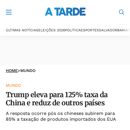
ÚLTIMAS NOTÍCIAS
ELEIÇÕES 2026
POLÍTICA
ESPORTES
SALVADOR
BAHIA
P
HOME
>
MUNDO
MUNDO
Trump eleva para 125% taxa da
China e reduz de outros países
A resposta ocorre pós os chineses subirem para
85% a taxação de produtos importados dos EUA