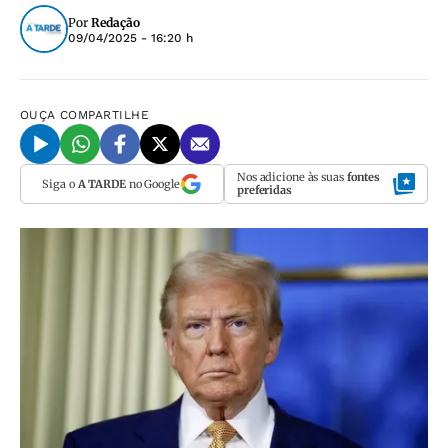
Por
Redação
09/04/2025 - 16:20 h
OUÇA
COMPARTILHE
Nos adicione às suas
fontes
Siga o
A TARDE
no Google
preferidas