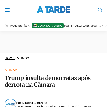
COPA DO MUNDO
ÚLTIMAS NOTÍCIAS
POLÍTICA
SALVADOR
POLÍCIA
BA
HOME
>
MUNDO
MUNDO
Trump insulta democratas após
derrota na Câmara
Por
Estadão Conteúdo
17/10/2019 - 7:56 h
| Atualizada em
19/11/2021 - 10:18