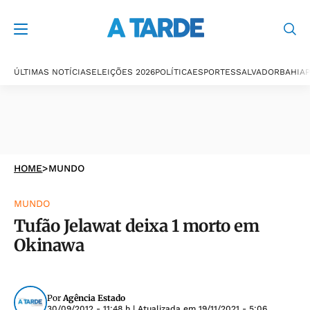
ÚLTIMAS NOTÍCIAS
ELEIÇÕES 2026
POLÍTICA
ESPORTES
SALVADOR
BAHIA
P
HOME
>
MUNDO
MUNDO
Tufão Jelawat deixa 1 morto em
Okinawa
Por
Agência Estado
30/09/2012 - 11:48 h
| Atualizada em
19/11/2021 - 5:06