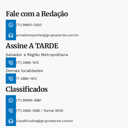
Fale com a Redação
(71) 99601-0020
jornalismoportal@grupoatarde.com.br
Assine
A TARDE
Salvador e Região Metropolitana
(71) 2886-1613
Demais localidades
71 2886-1613
Classificados
(71) 99965-8961
(71) 2886-2683 / Ramal 8526
classificados@grupoatarde.com.br