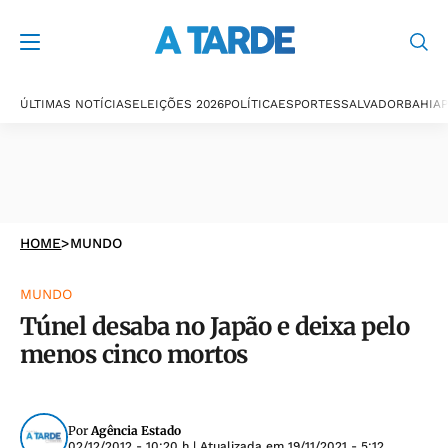
ÚLTIMAS NOTÍCIAS
ELEIÇÕES 2026
POLÍTICA
ESPORTES
SALVADOR
BAHIA
P
HOME
>
MUNDO
MUNDO
Túnel desaba no Japão e deixa pelo
menos cinco mortos
Por
Agência Estado
02/12/2012 - 10:20 h
| Atualizada em
19/11/2021 - 5:12