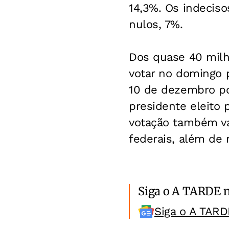
14,3%. Os indecis
nulos, 7%.
Dos quase 40 milh
votar no domingo p
10 de dezembro por
presidente eleito 
votação também va
federais, além de 
Siga o A TARDE 
Siga o A TARD