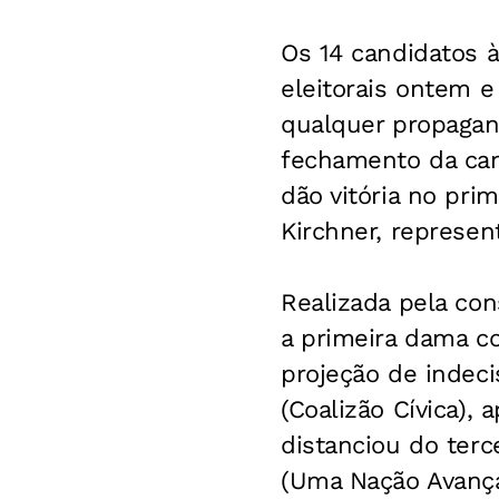
Os 14 candidatos 
eleitorais ontem e
qualquer propagand
fechamento da cam
dão vitória no prim
Kirchner, represent
Realizada pela cons
a primeira dama c
projeção de indecis
(Coalizão Cívica),
distanciou do terc
(Uma Nação Avança