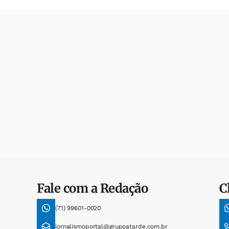
Fale com a Redação
C
(71) 99601-0020
jornalismoportal@grupoatarde.com.br