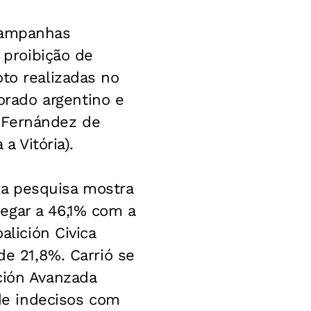
 campanhas
 proibição de
to realizadas no
rado argentino e
na Fernández de
a Vitória).
, a pesquisa mostra
egar a 46,1% com a
alición Civica
de 21,8%. Carrió se
ción Avanzada
de indecisos com