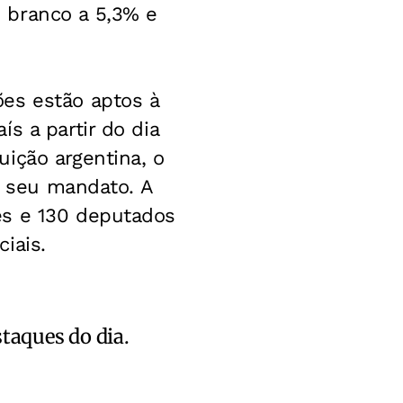
 branco a 5,3% e
es estão aptos à
s a partir do dia
ição argentina, o
de seu mandato. A
es e 130 deputados
iais.
staques do dia.