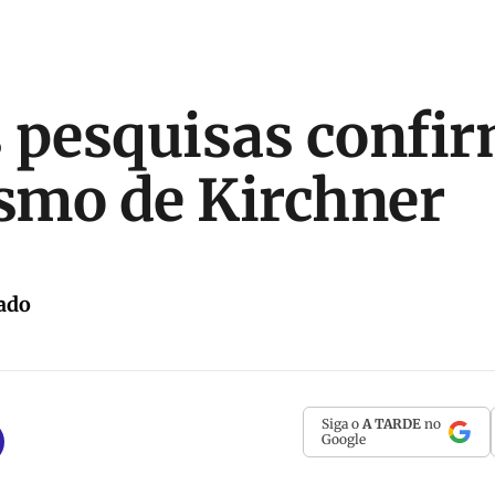
s pesquisas conf
ismo de Kirchner
ado
Siga o
A TARDE
no
Google