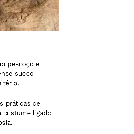
no pescoço e
rense sueco
tério.
s práticas de
m costume ligado
osia.