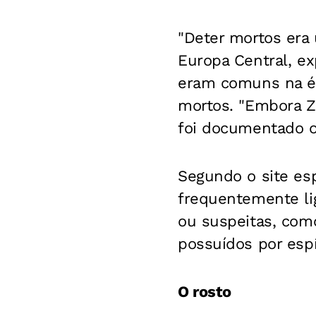
"Deter mortos era 
Europa Central, ex
eram comuns na ép
mortos. "Embora Z
foi documentado o
Segundo o site es
frequentemente li
ou suspeitas, como
possuídos por espí
O rosto