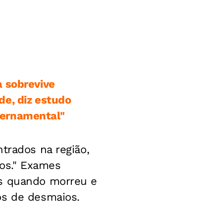
a sobrevive
de, diz estudo
vernamental"
trados na região,
cos." Exames
os quando morreu e
os de desmaios.