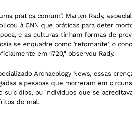
uma prática comum". Martyn Rady, especiali
plicou à CNN que práticas para deter mort
oca, e as culturas tinham formas de preve
osia se enquadre como 'retornante', o conc
ficialmente em 1720," observou Rady.
pecializado Archaeology News, essas cren
gadas a pessoas que morreram em circun
 suicídios, ou indivíduos que se acreditav
ritos do mal.