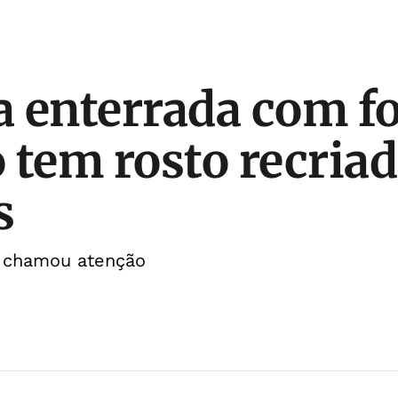
 enterrada com fo
 tem rosto recria
s
m chamou atenção