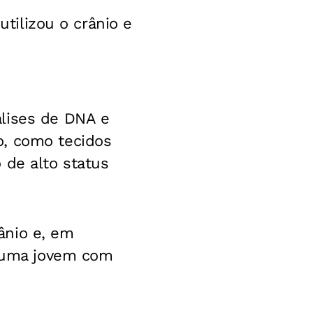
utilizou o crânio e
álises de DNA e
o, como tecidos
 de alto status
ânio e, em
u uma jovem com