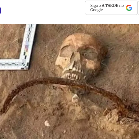
Siga o
A TARDE
no
Google