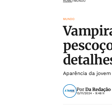
HOME
>
MUNDO
MUNDO
Vampira
pescoço
detalhe
Aparência da jove
Por
Da Redação
13/11/2024 - 9:48 h