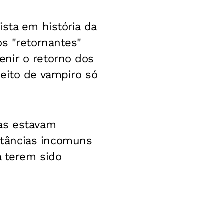
sta em história da
os "retornantes"
nir o retorno dos
eito de vampiro só
ças estavam
stâncias incomuns
a terem sido