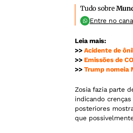
Tudo sobre
Mun
Entre no can
Leia mais:
>>
Acidente de ôni
>>
Emissões de CO2
>>
Trump nomeia M
Zosia fazia parte 
indicando crenças 
posteriores mostr
que possivelmente