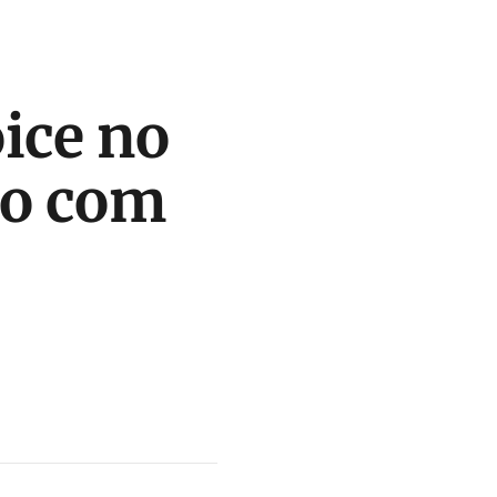
ice no
do com