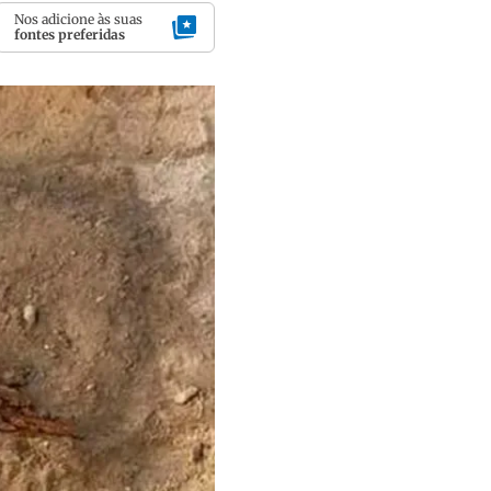
Nos adicione às suas
fontes preferidas