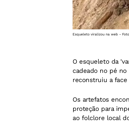
Esqueleto viralizou na web - Fo
O esqueleto da 'v
cadeado no pé no 
reconstruiu a fac
Os artefatos enco
proteção para imp
ao folclore local d