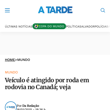
COPA DO MUNDO
ÚLTIMAS NOTÍCIAS
POLÍTICA
SALVADOR
POLÍCIA
BA
HOME
>
MUNDO
MUNDO
Veículo é atingido por roda em
rodovia no Canadá; veja
Por
Da Redação
16/01/2015 - 19:36 h