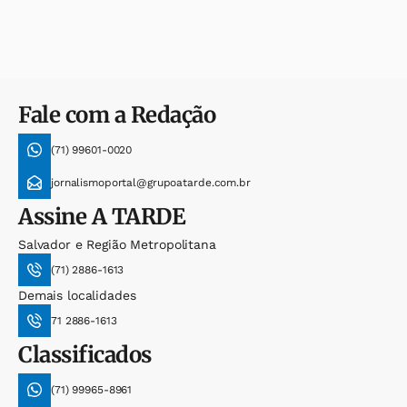
Fale com a Redação
(71) 99601-0020
jornalismoportal@grupoatarde.com.br
Assine
A TARDE
Salvador e Região Metropolitana
(71) 2886-1613
Demais localidades
71 2886-1613
Classificados
(71) 99965-8961