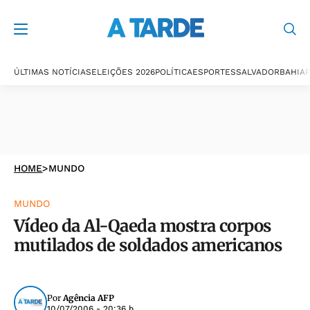
ÚLTIMAS NOTÍCIAS
ELEIÇÕES 2026
POLÍTICA
ESPORTES
SALVADOR
BAHIA
P
HOME
>
MUNDO
MUNDO
Vídeo da Al-Qaeda mostra corpos
mutilados de soldados americanos
Por
Agência AFP
10/07/2006 - 20:36 h