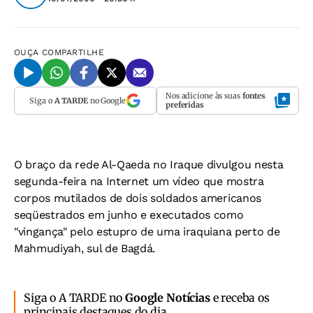
OUÇA
COMPARTILHE
Nos adicione às suas
fontes
Siga o
A TARDE
no Google
preferidas
O braço da rede Al-Qaeda no Iraque divulgou nesta
segunda-feira na Internet um vídeo que mostra
corpos mutilados de dois soldados americanos
seqüestrados em junho e executados como
"vingança" pelo estupro de uma iraquiana perto de
Mahmudiyah, sul de Bagdá.
Siga o A TARDE no
Google Notícias
e receba os
principais destaques do dia.