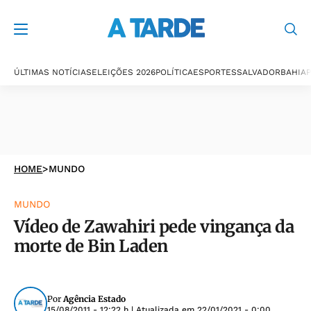
ÚLTIMAS NOTÍCIAS
ELEIÇÕES 2026
POLÍTICA
ESPORTES
SALVADOR
BAHIA
P
HOME
>
MUNDO
MUNDO
Vídeo de Zawahiri pede vingança da
morte de Bin Laden
Por
Agência Estado
15/08/2011 - 12:22 h
| Atualizada em
22/01/2021 - 0:00