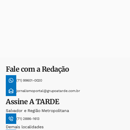
Fale com a Redação
(71) 99601-0020
jornalismoportal@grupoatarde.com.br
Assine
A TARDE
Salvador e Região Metropolitana
(71) 2886-1613
Demais localidades