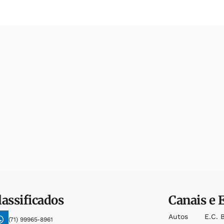
lassificados
Canais e 
Autos
E.c. 
(71) 99965-8961