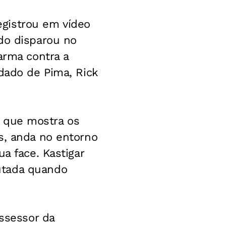
gistrou em vídeo
o disparou no
arma contra a
ndado de Pima, Rick
a, que mostra os
s, anda no entorno
a face. Kastigar
utada quando
assessor da