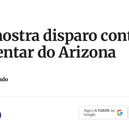
ostra disparo con
ntar do Arizona
ado
Siga o
A TARDE
no
Google