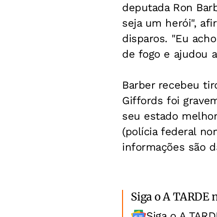
deputada Ron Barb
seja um herói", a
disparos. "Eu acho 
de fogo e ajudou a 
Barber recebeu tir
Giffords foi grave
seu estado melhora
(polícia federal no
informações são d
Siga o A TARDE 
Siga o A TARD