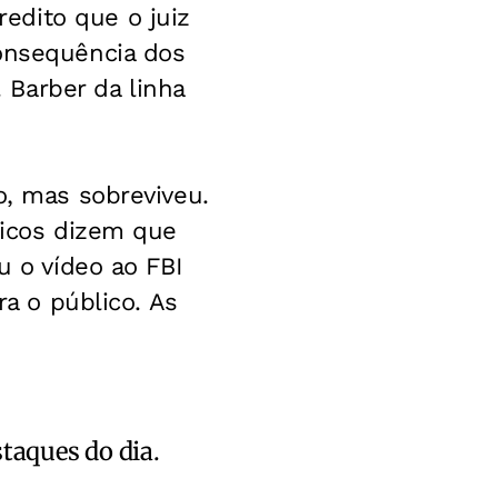
edito que o juiz
consequência dos
. Barber da linha
o, mas sobreviveu.
dicos dizem que
u o vídeo ao FBI
ra o público. As
staques do dia.