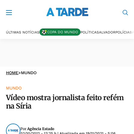
COPA DO MUNDO
ÚLTIMAS NOTÍCIAS
POLÍTICA
SALVADOR
POLÍCIA
BA
HOME
>
MUNDO
MUNDO
Vídeo mostra jornalista feito refém
na Síria
Por
Agência Estado
02/10/2012 - 13:25 h
| Atualizada em
19/11/2021 - 5:06