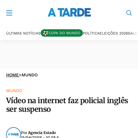
COPA DO MUNDO
ÚLTIMAS NOTÍCIAS
POLÍTICA
ELEIÇÕES 2026
SALV
HOME
>
MUNDO
MUNDO
Vídeo na internet faz policial inglês
ser suspenso
Por
Agencia Estado
15/04/2009 - 10:58 h