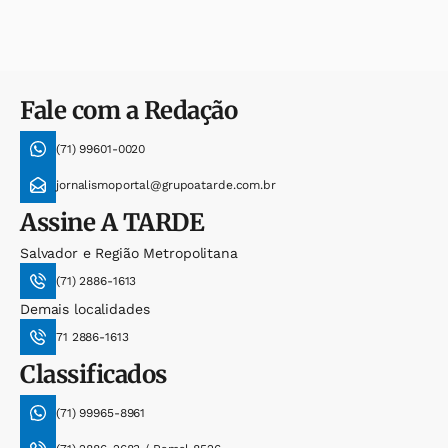
Fale com a Redação
(71) 99601-0020
jornalismoportal@grupoatarde.com.br
Assine
A TARDE
Salvador e Região Metropolitana
(71) 2886-1613
Demais localidades
71 2886-1613
Classificados
(71) 99965-8961