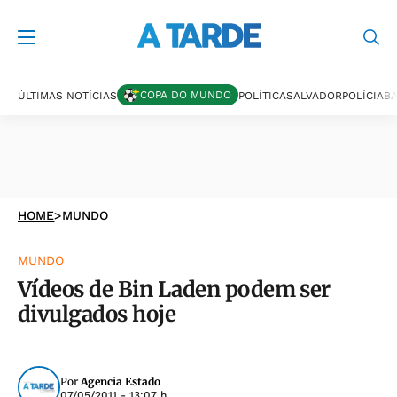
COPA DO MUNDO
ÚLTIMAS NOTÍCIAS
POLÍTICA
SALVADOR
POLÍCIA
BA
HOME
>
MUNDO
MUNDO
Vídeos de Bin Laden podem ser
divulgados hoje
Por
Agencia Estado
07/05/2011 - 13:07 h