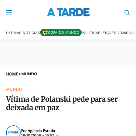
COPA DO MUNDO
ÚLTIMAS NOTÍCIAS
POLÍTICA
ELEIÇÕES 2026
SALV
HOME
>
MUNDO
MUNDO
Vítima de Polanski pede para ser
deixada em paz
Por
Agência Estado
26/10/2009 - 15:57 h