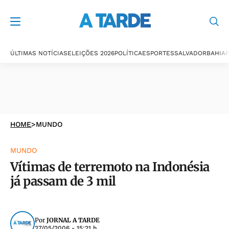
ÚLTIMAS NOTÍCIAS
ELEIÇÕES 2026
POLÍTICA
ESPORTES
SALVADOR
BAHIA
P
HOME
>
MUNDO
MUNDO
Vítimas de terremoto na Indonésia
já passam de 3 mil
Por
JORNAL A TARDE
27/05/2006 - 15:21 h