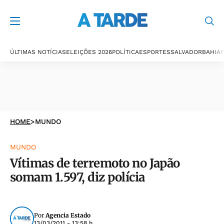
ÚLTIMAS NOTÍCIAS
ELEIÇÕES 2026
POLÍTICA
ESPORTES
SALVADOR
BAHIA
P
HOME
>
MUNDO
MUNDO
Vítimas de terremoto no Japão
somam 1.597, diz polícia
Por
Agencia Estado
13/03/2011 - 13:58 h