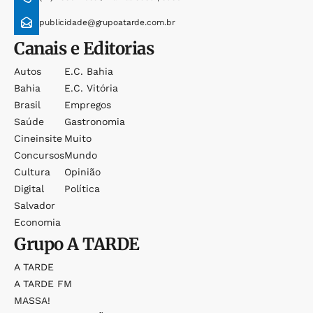
publicidade@grupoatarde.com.br
Canais e Editorias
Autos
E.c. Bahia
Bahia
E.c. Vitória
Brasil
Empregos
Saúde
Gastronomia
Cineinsite
Muito
Concursos
Mundo
Cultura
Opinião
Digital
Política
Salvador
Economia
Grupo
A TARDE
A TARDE
A TARDE FM
MASSA!