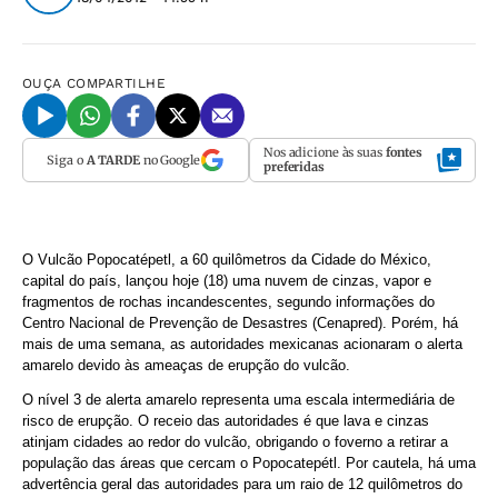
OUÇA
COMPARTILHE
Nos adicione às suas
fontes
Siga o
A TARDE
no Google
preferidas
O Vulcão Popocatépetl, a 60 quilômetros da Cidade do México,
capital do país, lançou hoje (18) uma nuvem de cinzas, vapor e
fragmentos de rochas incandescentes, segundo informações do
Centro Nacional de Prevenção de Desastres (Cenapred). Porém, há
mais de uma semana, as autoridades mexicanas acionaram o alerta
amarelo devido às ameaças de erupção do vulcão.
O nível 3 de alerta amarelo representa uma escala intermediária de
risco de erupção. O receio das autoridades é que lava e cinzas
atinjam cidades ao redor do vulcão, obrigando o foverno a retirar a
população das áreas que cercam o Popocatepétl. Por cautela, há uma
advertência geral das autoridades para um raio de 12 quilômetros do