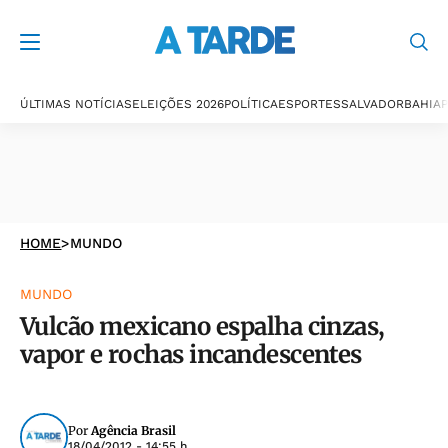
ÚLTIMAS NOTÍCIAS
ELEIÇÕES 2026
POLÍTICA
ESPORTES
SALVADOR
BAHIA
P
HOME
>
MUNDO
MUNDO
Vulcão mexicano espalha cinzas,
vapor e rochas incandescentes
Por
Agência Brasil
18/04/2012 - 14:55 h