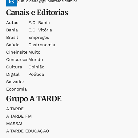
publicidade@grupoatarde.com.br
Canais e Editorias
Autos
E.c. Bahia
Bahia
E.c. Vitória
Brasil
Empregos
Saúde
Gastronomia
Cineinsite
Muito
Concursos
Mundo
Cultura
Opinião
Digital
Política
Salvador
Economia
Grupo
A TARDE
A TARDE
A TARDE FM
MASSA!
A TARDE EDUCAÇÃO