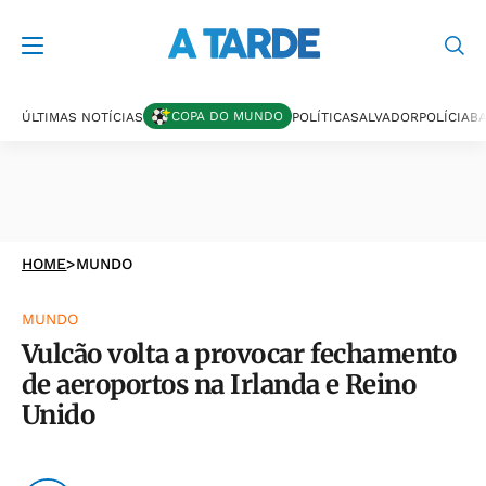
COPA DO MUNDO
ÚLTIMAS NOTÍCIAS
POLÍTICA
SALVADOR
POLÍCIA
BA
HOME
>
MUNDO
MUNDO
Vulcão volta a provocar fechamento
de aeroportos na Irlanda e Reino
Unido