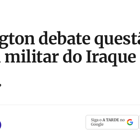
ton debate quest
 militar do Iraque
P
Siga o
A TARDE
no
Google