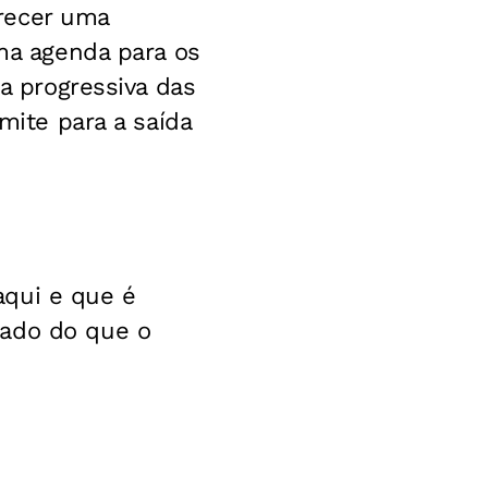
recer uma
uma agenda para os
da progressiva das
mite para a saída
aqui e que é
tado do que o