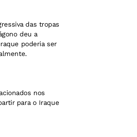
ressiva das tropas
tágono deu a
Iraque poderia ser
ualmente.
tacionados nos
rtir para o Iraque