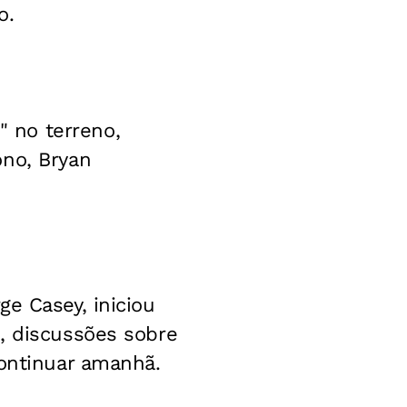
o.
 no terreno,
ono, Bryan
e Casey, iniciou
, discussões sobre
continuar amanhã.