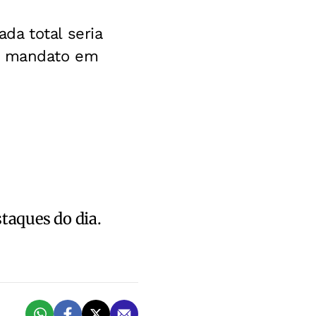
da total seria
 o mandato em
staques do dia.