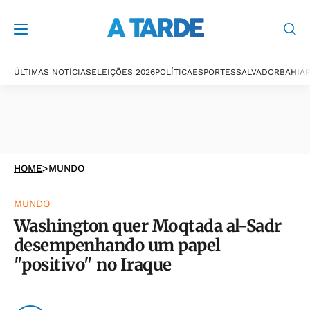
ÚLTIMAS NOTÍCIAS
ELEIÇÕES 2026
POLÍTICA
ESPORTES
SALVADOR
BAHIA
P
HOME
>
MUNDO
MUNDO
Washington quer Moqtada al-Sadr
desempenhando um papel
"positivo" no Iraque