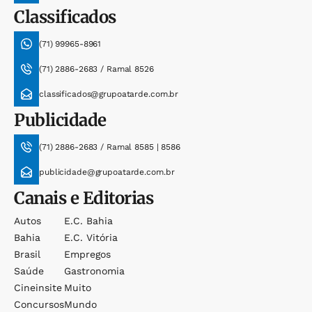
Classificados
(71) 99965-8961
(71) 2886-2683 / Ramal 8526
classificados@grupoatarde.com.br
Publicidade
(71) 2886-2683 / Ramal 8585 | 8586
publicidade@grupoatarde.com.br
Canais e Editorias
Autos
E.c. Bahia
Bahia
E.c. Vitória
Brasil
Empregos
Saúde
Gastronomia
Cineinsite
Muito
Concursos
Mundo