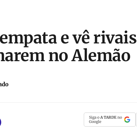
empata e vê rivais
marem no Alemão
ado
Siga o
A TARDE
no
Google