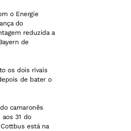
om o Energie
rança do
ntagem reduzida a
Bayern de
o os dois rivais
depois de bater o
l do camaronês
 aos 31 do
 Cottbus está na