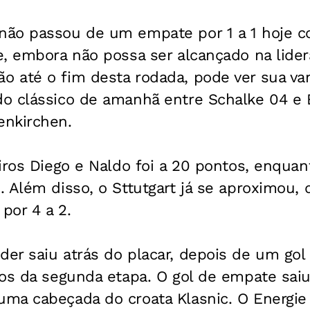
ão passou de um empate por 1 a 1 hoje c
e, embora não possa ser alcançado na lide
 até o fim desta rodada, pode ver sua va
o clássico de amanhã entre Schalke 04 e 
nkirchen.
iros Diego e Naldo foi a 20 pontos, enquant
 Além disso, o Sttutgart já se aproximou, 
por 4 a 2.
er saiu atrás do placar, depois de um go
os da segunda etapa. O gol de empate saiu
ma cabeçada do croata Klasnic. O Energie