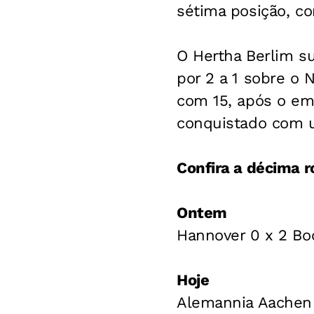
sétima posição, c
O Hertha Berlim su
por 2 a 1 sobre o
com 15, após o emp
conquistado com u
Confira a décima 
Ontem
Hannover 0 x 2 B
Hoje
Alemannia Aachen 