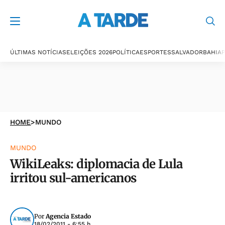
ÚLTIMAS NOTÍCIAS
ELEIÇÕES 2026
POLÍTICA
ESPORTES
SALVADOR
BAHIA
P
HOME
>
MUNDO
MUNDO
WikiLeaks: diplomacia de Lula
irritou sul-americanos
Por
Agencia Estado
18/02/2011 - 6:55 h