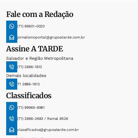
Fale com a Redação
(71) 99601-0020
jornalismoportal@grupoatarde.com.br
Assine
A TARDE
Salvador e Região Metropolitana
(71) 2886-1613
Demais localidades
71 2886-1613
Classificados
(71) 99965-8961
(71) 2886-2683 / Ramal 8526
classificados@grupoatarde.com.br