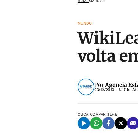
HOME
>
MUNDO
MUNDO
WikiLea
volta e
Por
Agencia Est
03/12/2010 - 8:17 h
| At
OUÇA
COMPARTILHE