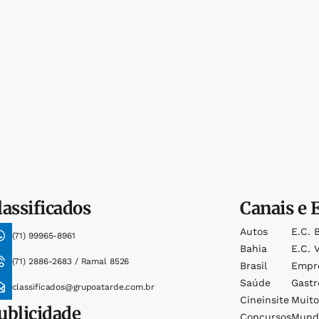
lassificados
Canais e 
Autos
E.c. 
(71) 99965-8961
Bahia
E.c. V
(71) 2886-2683 / Ramal 8526
Brasil
Empr
Saúde
Gast
classificados@grupoatarde.com.br
Cineinsite
Muit
ublicidade
Concursos
Mund