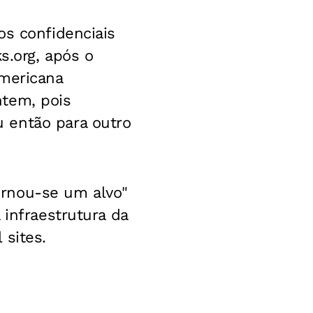
os confidenciais
s.org, após o
americana
ntem, pois
 então para outro
ornou-se um alvo"
 infraestrutura da
 sites.