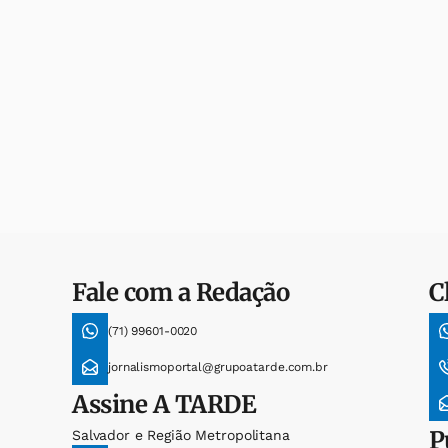
Fale com a Redação
C
(71) 99601-0020
jornalismoportal@grupoatarde.com.br
Assine
A TARDE
P
Salvador e Região Metropolitana