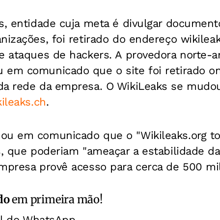
s, entidade cuja meta é divulgar document
nizações, foi retirado do endereço wikileak
de ataques de hackers. A provedora norte-
 em comunicado que o site foi retirado o
da rede da empresa. O WikiLeaks se mudou
kileaks.ch
.
ou em comunicado que o "Wikileaks.org t
s, que poderiam "ameaçar a estabilidade da
mpresa provê acesso para cerca de 500 mil
do
em primeira mão!
al do WhatsApp.