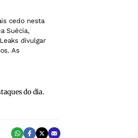
ais cedo nesta
a Suécia,
Leaks divulgar
os. As
staques do dia.