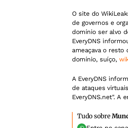
O site do WikiLeak
de governos e orga
domínio ser alvo 
EveryDNS informou
ameaçava o resto 
domínio, suíço,
wi
A EveryDNS inform
de ataques virtuai
EveryDNS.net". A e
Tudo sobre
Mun
Entre no can