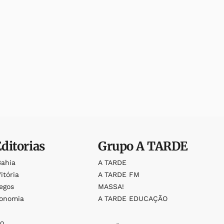
Editorias
Grupo
A TARDE
Bahia
A TARDE
itória
A TARDE FM
egos
MASSA!
ronomia
A TARDE EDUCAÇÃO
o
o