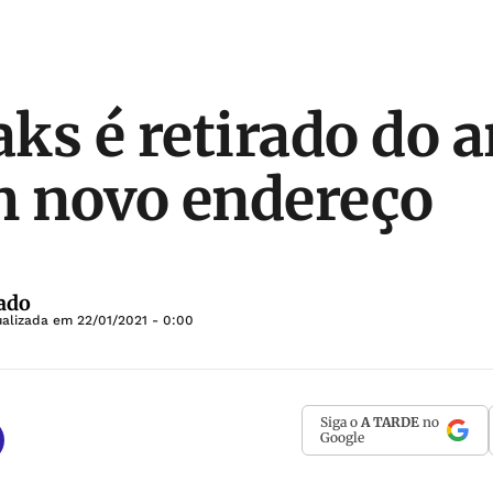
ks é retirado do a
m novo endereço
ado
ualizada em
22/01/2021 - 0:00
Siga o
A TARDE
no
Google